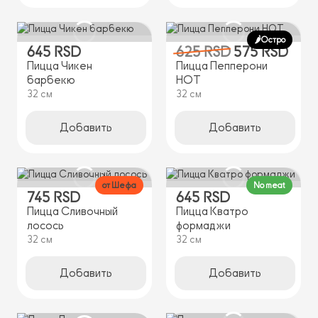
🌶️Остро
645 RSD
625 RSD
575 RSD
Пицца Чикен
Пицца Пепперони
барбекю
HOT
32 см
32 см
Добавить
Добавить
от Шефа
No meat
745 RSD
645 RSD
Пицца Cливочный
Пицца Кватро
лосось
формаджи
32 см
32 см
Добавить
Добавить