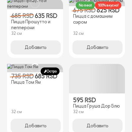
No meat
100% вкусно!
675 RSD
625 RSD
685 RSD
635 RSD
Пицца с домашним
Пицца Прошутто и
сыром
пепперони
32 см
32 см
Добавить
Добавить
🌶️Остро
735 RSD
685 RSD
Пицца Том Ям
595 RSD
Пицца Груша Дор Блю
32 см
32 см
Добавить
Добавить