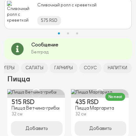
Сливочный ролл с креветкой
575 RSD
Сообщение
Белград
УРГЕРЫ
САЛАТЫ
ГАРНИРЫ
СОУС
НАПИТКИ
Пицца
No meat
515 RSD
435 RSD
Пицца Ветчина-грибы
Пицца Маргарита
32 см
32 см
Добавить
Добавить