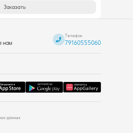
Заказать
Телефон
 нам
79160555060
ных данных